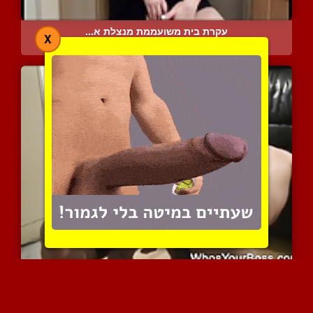
עקרת בית משועממת מנצלת א...
X
6862 צפיות
|
2 המלצות
אישה מלאה ודומיננטית בסש...
7039 צפיות
|
3 המלצות