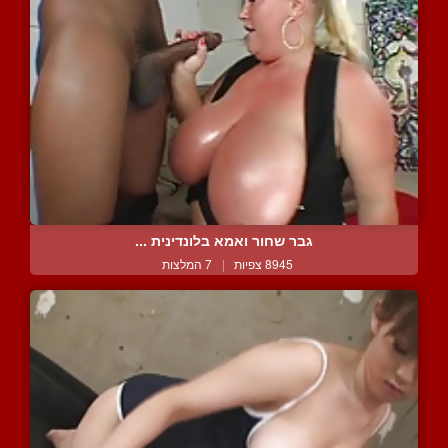
גבר שחור ואמא בלונדינית ...
8945 צפיות
|
7 המלצות