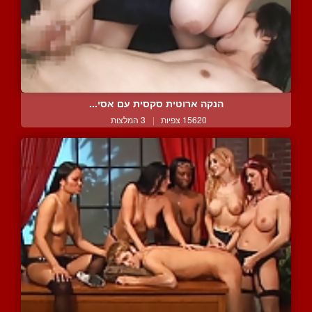
הנקה ארוטית סקסית עם אסי...
15620 צפיות
|
3 המלצות