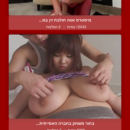
מיסטרס אווה חולבת זין במ...
12043 צפיות
|
2 המלצות
בחור משחק בחברה האסייתית...
9306 צפיות
|
2 המלצות