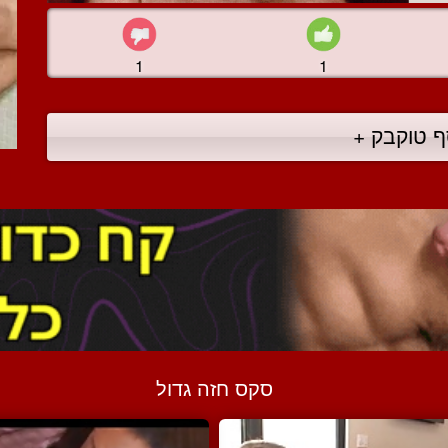
1
1
ף טוקבק +
סקס חזה גדול