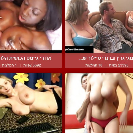
גי גרין וברנדי טיילור ש...
אודרי גיימס הכושית הלוה
23395 צפיות
|
18 המלצות
5692 צפיות
|
1 המלצות