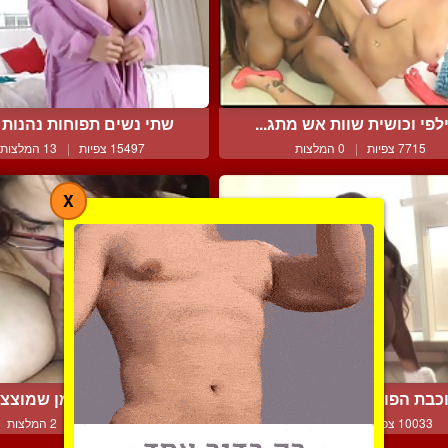
לפי וכושית שוות אש מתג...
שתי נשים תפוחות נהנות מ
7715 צפיות
|
0 המלצות
15497 צפיות
|
13 המלצות
X
כבת הפורנו מזראטי היא ...
מרפדת אותו בזמן שמוצצת 
10033 צפיות
|
17 המלצות
8083 צפיות
|
2 המלצות