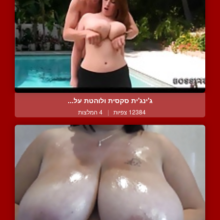
ג'ינג'ית סקסית ולוהטת על...
12384 צפיות
|
4 המלצות