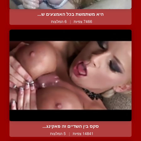
היא משתמשת בכל האמצעים ש...
7466 צפיות
|
6 המלצות
סקס בין השדיים זה פאקינג...
14841 צפיות
|
5 המלצות