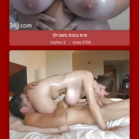
מיס בובס בשבילך
5756 צפיות
|
2 המלצות