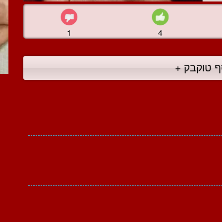
1
4
ף טוקבק +