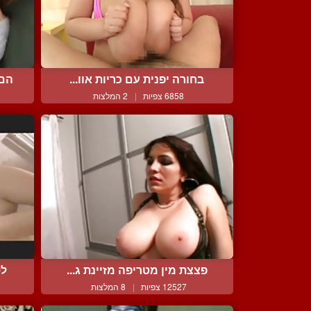
בחורה יפנית עם כריות אוו...
הם 
6858 צפיות
|
2 המלצות
פצצת מין מטריפה מזיינת ג...
לס
12527 צפיות
|
8 המלצות