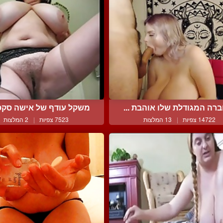
רה המגודלת שלו אוהבת ...
משקל עודף של אישה סקסית
14722 צפיות
|
13 המלצות
7523 צפיות
|
2 המלצות