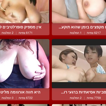
מקפצים בזמן שהוא תוקע...
אין מספיק סופרלטיבים לה
6217 צפיות
|
1 המלצות
6171 צפיות
|
2 המלצות
ביות אסיאתיות ברגעי רו...
היא חווה אורגזמה מליטופ
7759 צפיות
|
2 המלצות
6722 צפיות
|
0 המלצות