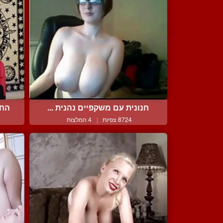
חנונית עם משקפיים נהנית ...
החב
8724 צפיות
|
4 המלצות