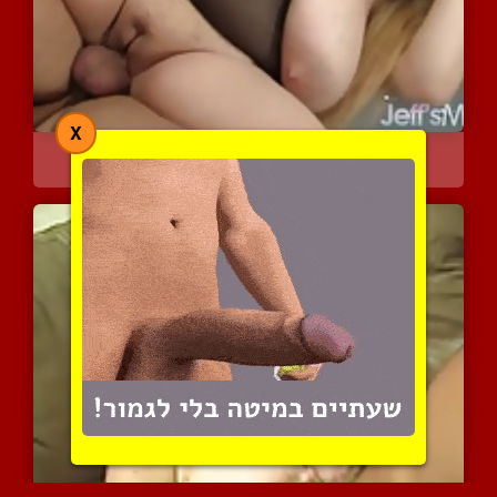
X
בחורה שופעת ומיוחמת משתו...
18726 צפיות
|
12 המלצות