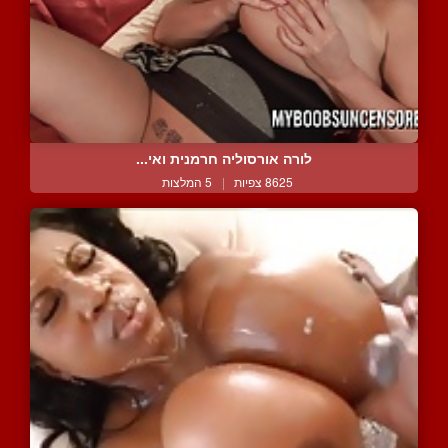
לורה אורסוליה חרמנית ואי...
8625 צפיות
|
5 המלצות