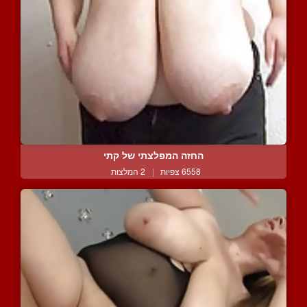
החזה המפלצתי של קתי
6558 צפיות
|
2 המלצות