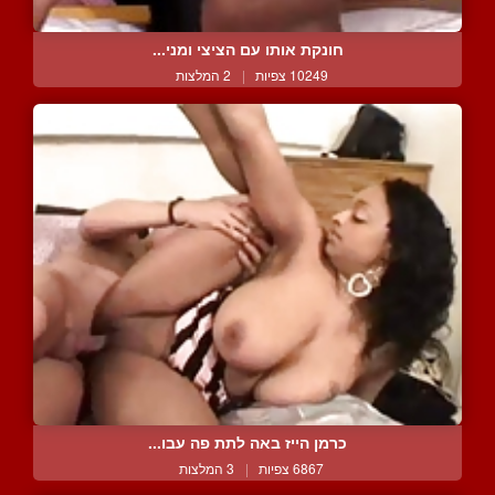
חונקת אותו עם הציצי ומני...
10249 צפיות
|
2 המלצות
כרמן הייז באה לתת פה עבו...
6867 צפיות
|
3 המלצות