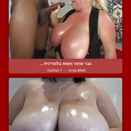
גבר שחור ואמא בלונדינית ...
8945 צפיות
|
7 המלצות