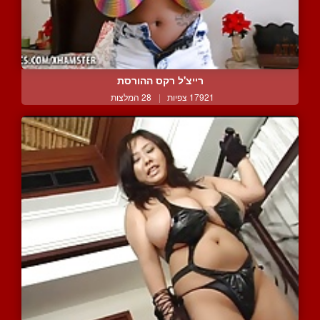
רייצ'ל רקס ההורסת
17921 צפיות
|
28 המלצות