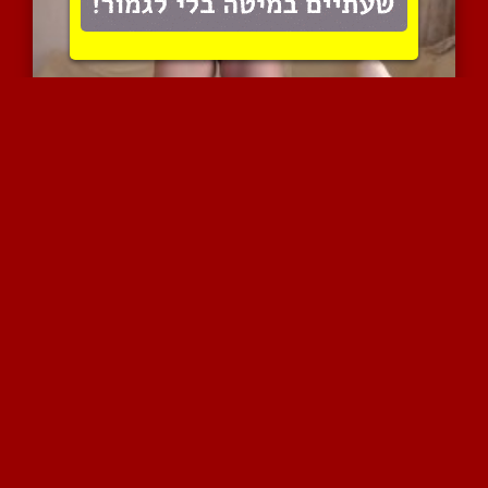
איזה גוף מהמם! וואו
8566 צפיות
|
17 המלצות