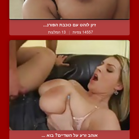
זיון לוהט עם כוכבת הפורנ...
14557 צפיות
|
13 המלצות
אוהב זרע על השדיים? בוא ...