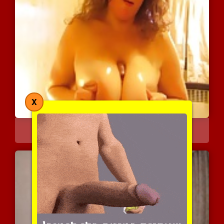
X
דחוף אותו בדיוק שם
5393 צפיות
|
0 המלצות