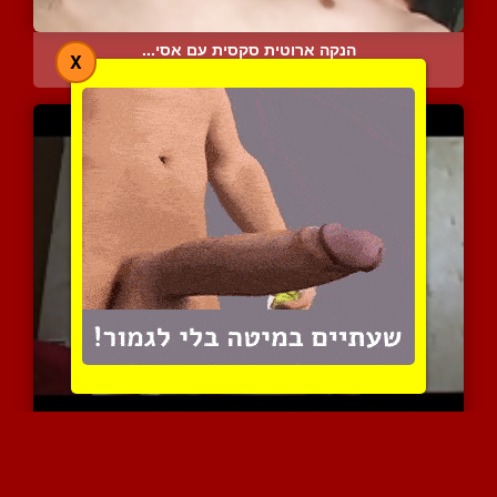
הנקה ארוטית סקסית עם אסי...
X
15615 צפיות
|
3 המלצות
אישה עם שקי חלב עמוסים ב...
7994 צפיות
|
5 המלצות