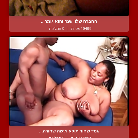
החברה שלו ישנה והוא גומר...
10499 צפיות
|
0 המלצות
גמד שחור תוקע אישה שחורה...
16991 צפיות
|
6 המלצות