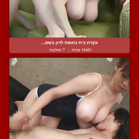
עקרת בית נואשת לזיון בשם...
16461 צפיות
|
7 המלצות