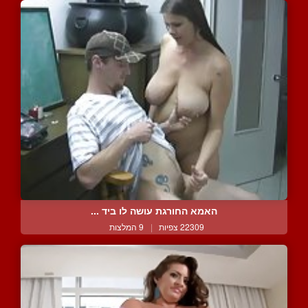
האמא החורגת עושה לו ביד ...
22309 צפיות
|
9 המלצות