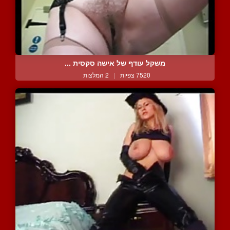
משקל עודף של אישה סקסית ...
7520 צפיות
|
2 המלצות