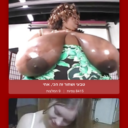
טבעי ושחור זה הכי, אחי
8415 צפיות
|
9 המלצות