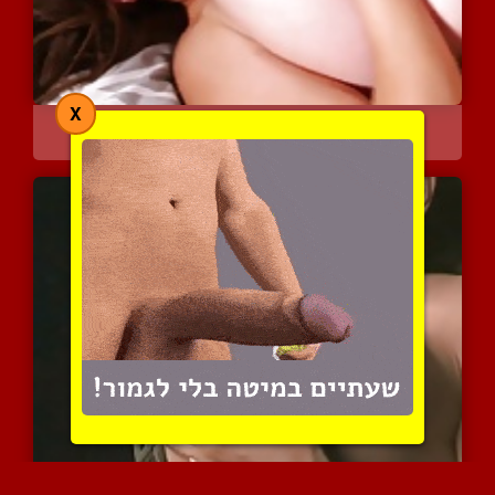
X
נשים בעלות ציצים ענקיים ...
38753 צפיות
|
19 המלצות