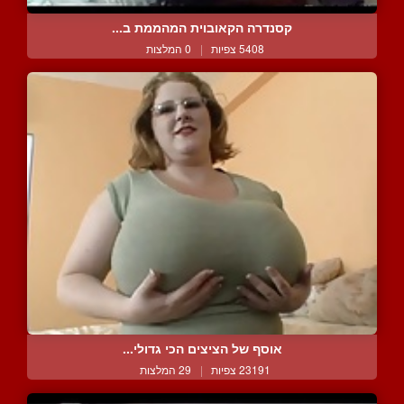
קסנדרה הקאובוית המהממת ב...
5408 צפיות
|
0 המלצות
אוסף של הציצים הכי גדולי...
23191 צפיות
|
29 המלצות