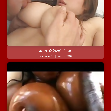
תני לי לאכול לך אותם
9932 צפיות
|
9 המלצות