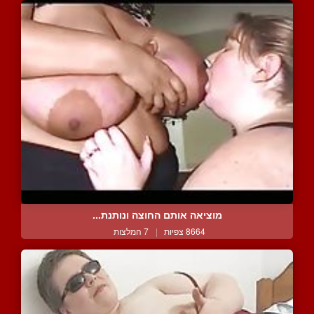
מוציאה אותם החוצה ונותנת...
8664 צפיות
|
7 המלצות