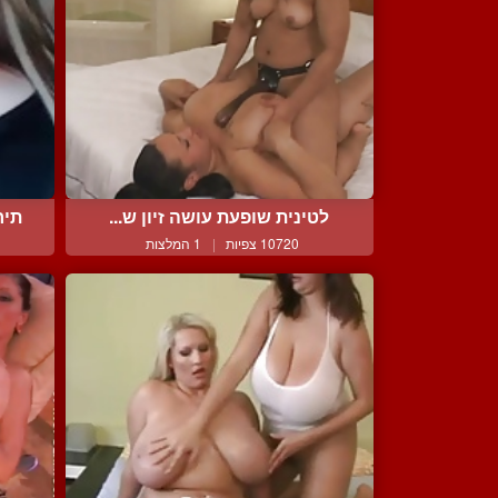
לטינית שופעת עושה זיון ש...
תיר
10720 צפיות
|
1 המלצות