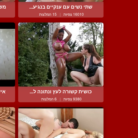
שתי נשים עם ענקיים בנגיע...
משמ
16010 צפיות
|
15 המלצות
כושית קשורה לעץ ונתונה ל...
איש
9380 צפיות
|
6 המלצות