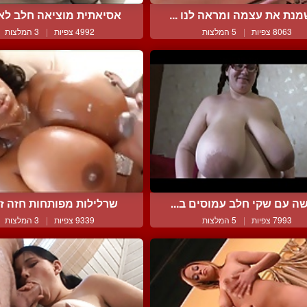
נת את עצמה ומראה לנו ...
אסיאתית מוציאה חלב לאט 
8063 צפיות
|
5 המלצות
4992 צפיות
|
3 המלצות
ה עם שקי חלב עמוסים ב...
שרלילות מפותחות חזה זוכ
7993 צפיות
|
5 המלצות
9339 צפיות
|
3 המלצות