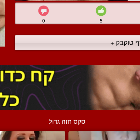
0
5
ף טוקבק +
סקס חזה גדול