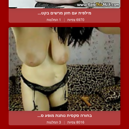
מילפית עם חזון מרשים בקט...
6970 צפיות
|
1 המלצות
בחורה סקסית נותנת מופע ס...
8016 צפיות
|
3 המלצות