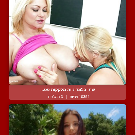
שתי בלונדיניות מלקקות פט...
10354 צפיות
|
3 המלצות