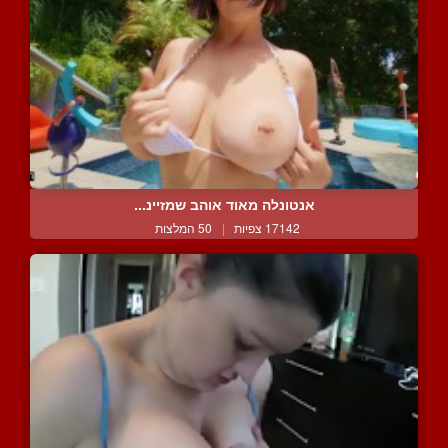
אנטונלה מאוד אוהב שמזיינ...
17142 צפיות
|
50 המלצות