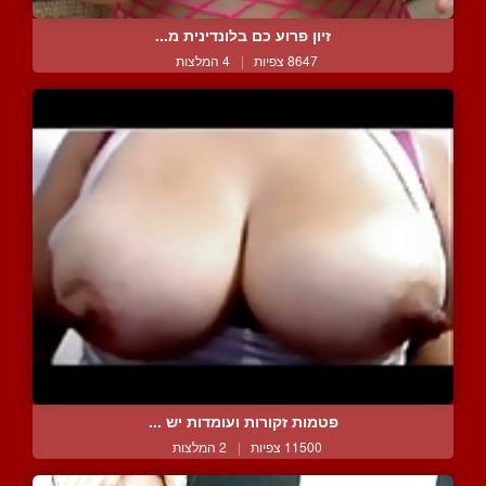
זיון פרוע כם בלונדינית מ...
8647 צפיות
|
4 המלצות
פטמות זקורות ועומדות יש ...
11500 צפיות
|
2 המלצות