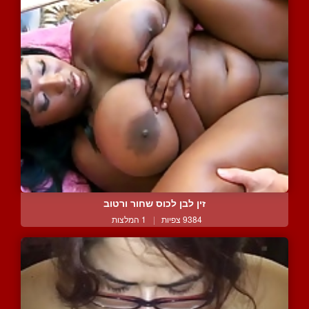
זין לבן לכוס שחור ורטוב
9384 צפיות
|
1 המלצות