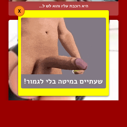
היא רוכבת עליו והוא לש ל...
X
15558 צפיות
|
11 המלצות
משרתת כנועה בבגדי לייטקס...
11836 צפיות
|
5 המלצות