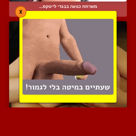
משרתת כנועה בבגדי לייטקס...
X
11838 צפיות
|
5 המלצות
פינוק חלומי מהחברה השובב...
8485 צפיות
|
7 המלצות