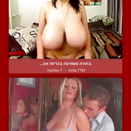
בחורה משוויצה בכריות אוו...
7791 צפיות
|
7 המלצות