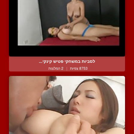
לסביות במשחקי פטיש קינקי...
8753 צפיות
|
2 המלצות