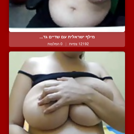
מילף ישראלית עם שדיים גד...
12192 צפיות
|
0 המלצות