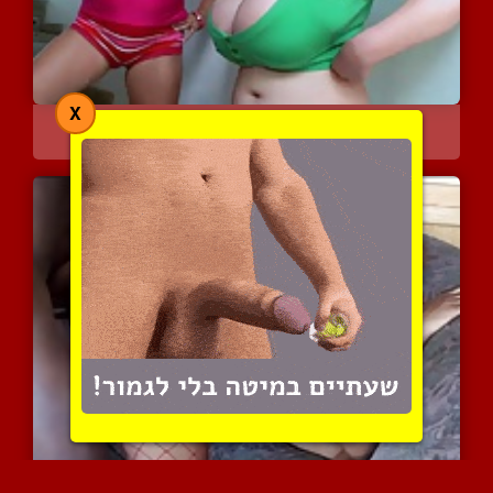
X
שתי שמנות בומבילות עם מש...
47252 צפיות
|
32 המלצות