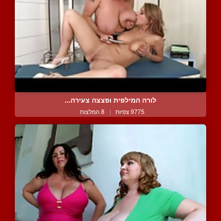
לורה המילפית ופצצה צעירה...
9775 צפיות
|
8 המלצות