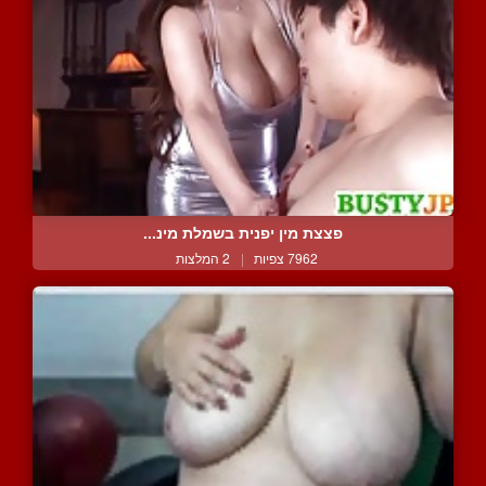
פצצת מין יפנית בשמלת מינ...
7962 צפיות
|
2 המלצות