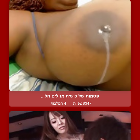
פטמות של כושית מזילים חל...
8347 צפיות
|
4 המלצות