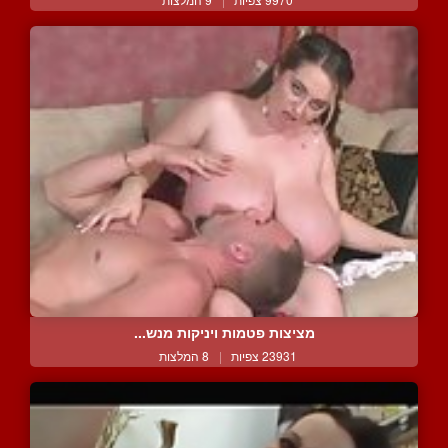
מציצות פטמות ויניקות מנש...
23931 צפיות
|
8 המלצות