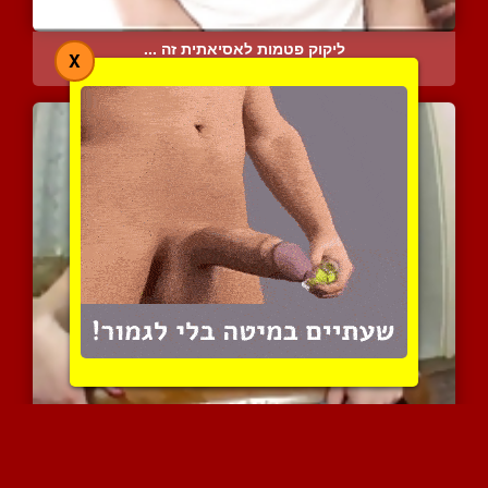
ליקוק פטמות לאסיאתית זה ...
X
27739 צפיות
|
10 המלצות
טרי המופלאה באוסף סצינות...
7988 צפיות
|
4 המלצות