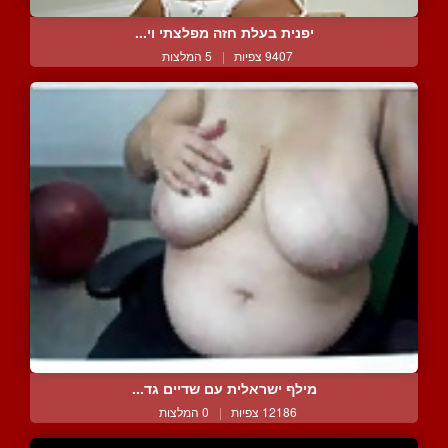
יפנית בעלת חזה מפלצתי וי...
9407 צפיות
|
5 המלצות
מילף ישראלית עם שדיים גד...
12186 צפיות
|
0 המלצות