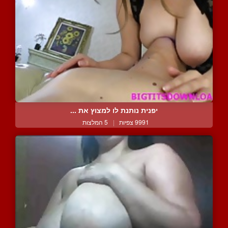
יפנית נותנת לו למצוץ את ...
9991 צפיות
|
5 המלצות