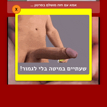
אמא עם חזה מושלם בסרטון ...
X
13043 צפיות
|
6 המלצות
אישתי יורדת לי ואחכ אני ...
8060 צפיות
|
4 המלצות