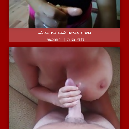
כושית מביאה לגבר ביד בקל...
7913 צפיות
|
1 המלצות