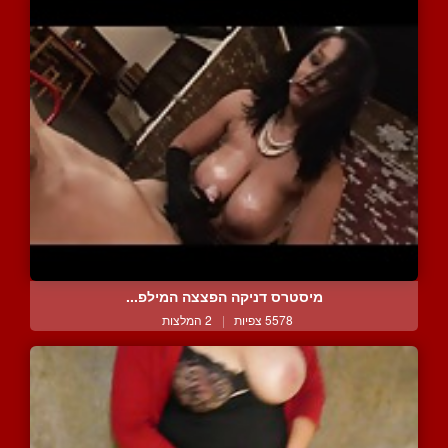
מיסטרס דניקה הפצצה המילפ...
5578 צפיות
|
2 המלצות