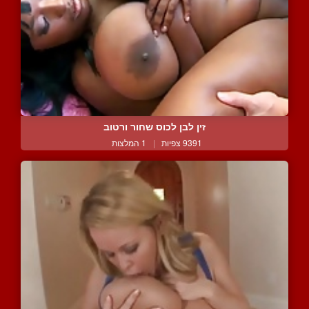
זין לבן לכוס שחור ורטוב
9391 צפיות
|
1 המלצות