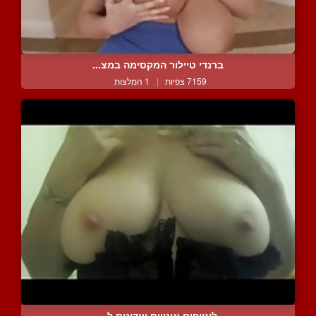
ברנדי טיילור המקסימה במצ...
7159 צפיות
|
1 המלצות
ליטופים איטיים ועדינים ל...