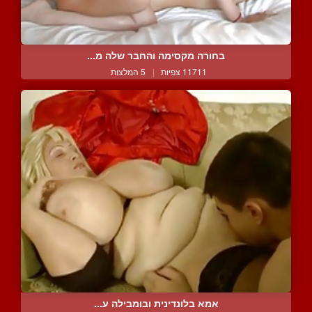
בחורה מקסימה והחבר שלה מ...
11711 צפיות
|
5 המלצות
אמא בלונדינית ובומבילה ע...