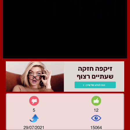
5
12
29/07/2021
15064