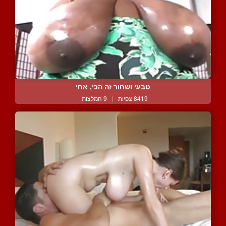
טבעי ושחור זה הכי, אחי
8419 צפיות
|
9 המלצות