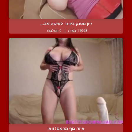
זיון מפנק ביותר לאישה מב...
11693 צפיות
|
5 המלצות
איזה גוף מהמם! וואו