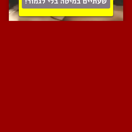
דפנה רוזן היהודיה מככבת ...
20344 צפיות
|
6 המלצות