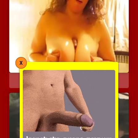
X
דחוף אותו בדיוק שם
5396 צפיות
|
0 המלצות