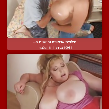
מילפית אדמונית וחושנית ב...
10984 צפיות
|
8 המלצות