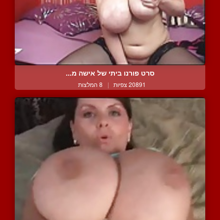
סרט פורנו ביתי של אישה מ...
20891 צפיות
|
8 המלצות