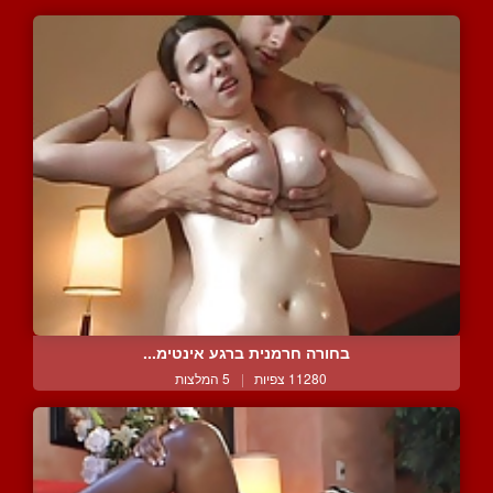
בחורה חרמנית ברגע אינטימ...
11280 צפיות
|
5 המלצות