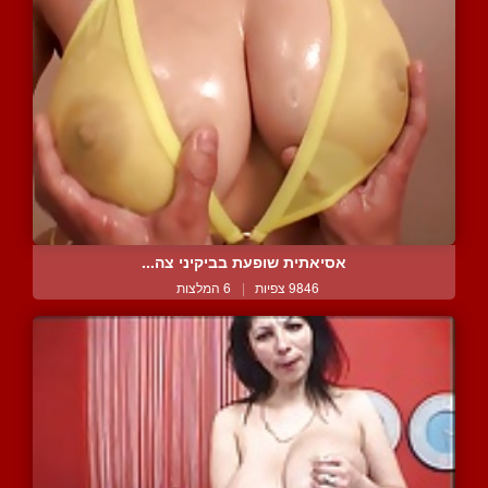
אסיאתית שופעת בביקיני צה...
9846 צפיות
|
6 המלצות