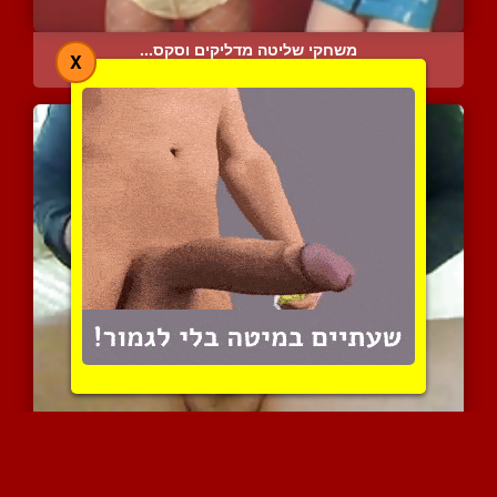
משחקי שליטה מדליקים וסקס...
X
9313 צפיות
|
8 המלצות
אחת שיש לה חלב מאוננת בע...
9607 צפיות
|
7 המלצות