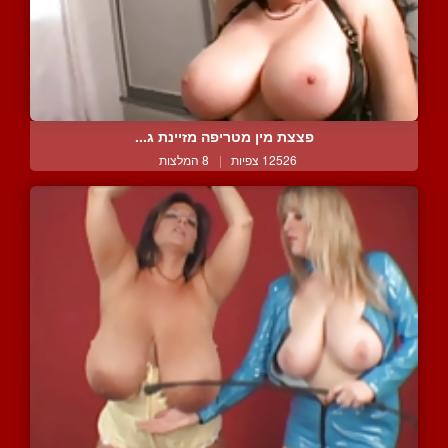
פצצת מין מטריפה מזיינת ג...
12526 צפיות
|
8 המלצות