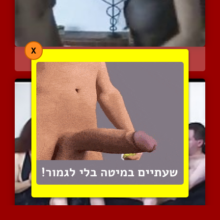
X
הערץ את רגליי ואת שדיי ע...
8131 צפיות
|
3 המלצות