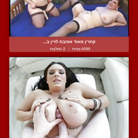
קתרין מאוד אוהבת לזיין ב...
6099 צפיות
|
2 המלצות