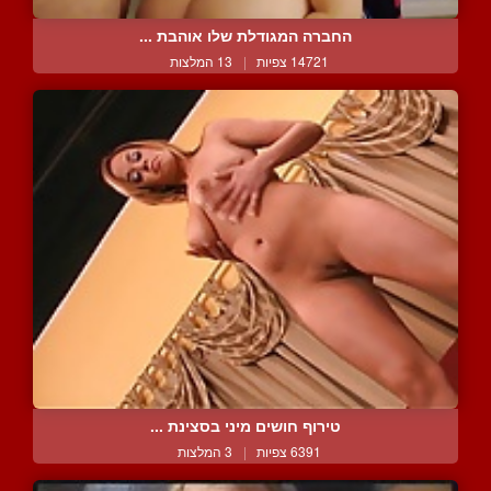
החברה המגודלת שלו אוהבת ...
14721 צפיות
|
13 המלצות
טירוף חושים מיני בסצינת ...
6391 צפיות
|
3 המלצות