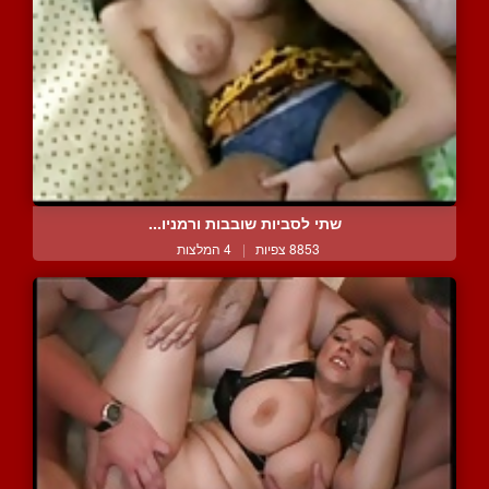
שתי לסביות שובבות ורמניו...
8853 צפיות
|
4 המלצות