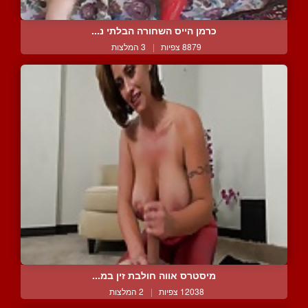
כרמן הייס השחורה הבלתי נ...
8879 צפיות
|
3 המלצות
מיסטרס אווה חולבת זין במ...
12038 צפיות
|
2 המלצות