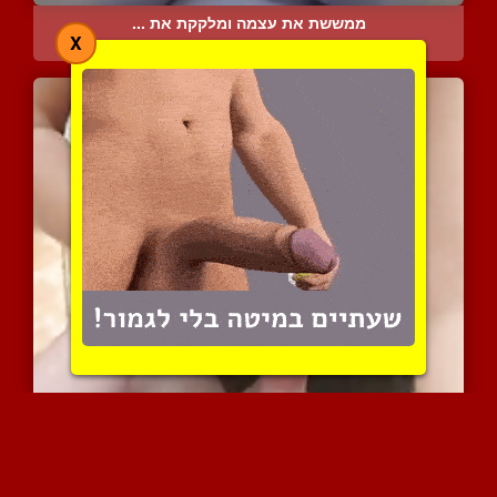
ממששת את עצמה ומלקקת את ...
X
6533 צפיות
|
1 המלצות
היא משםשפת לו על הםטמה ה...
6437 צפיות
|
0 המלצות