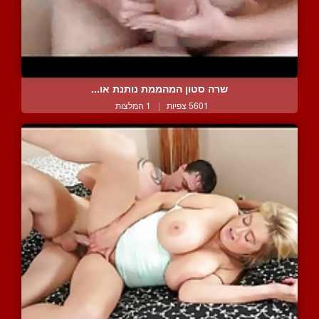
שרה סטון המהממת נותנת או...
5601 צפיות
|
1 המלצות