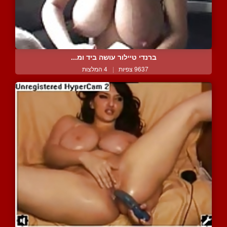
ברנדי טיילור עושה ביד ומ...
9637 צפיות
|
4 המלצות