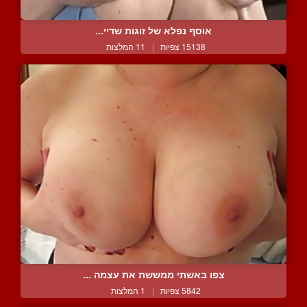
אוסף נפלא של זוגות שדיי...
15138 צפיות
|
11 המלצות
צפו באשתי ממששת את עצמה ...
5842 צפיות
|
1 המלצות