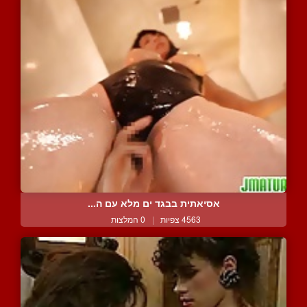
אסיאתית בבגד ים מלא עם ה...
4563 צפיות
|
0 המלצות