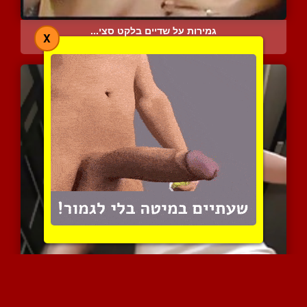
גמירות על שדיים בלקט סצי...
X
18763 צפיות
|
9 המלצות
טרי במשחק סקווש ידידותי ...
7231 צפיות
|
3 המלצות