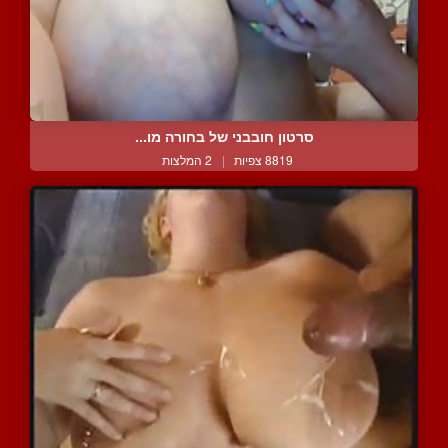
סרטון חובבני של בחורה מו...
8819 צפיות
|
2 המלצות