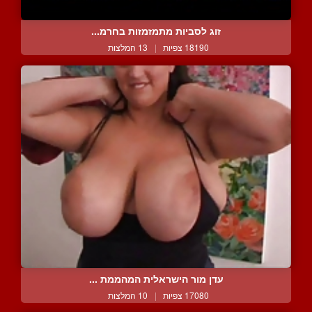
זוג לסביות מתמזמזות בחרמ...
18190 צפיות
|
13 המלצות
עדן מור הישראלית המהממת ...
17080 צפיות
|
10 המלצות