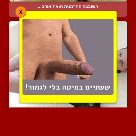
השובבה החרמנית הזאת אוהב...
X
7639 צפיות
|
5 המלצות
כוסית בת 24 מוצצת לחבר ב...
17039 צפיות
|
16 המלצות