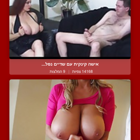
אישה קינקית עם שדיים נפל...
14168 צפיות
|
9 המלצות