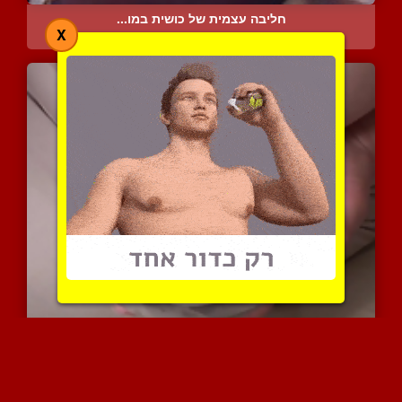
חליבה עצמית של כושית במו...
X
6417 צפיות
|
2 המלצות
למקרה שאתה צמא
6261 צפיות
|
2 המלצות