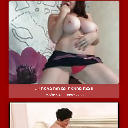
פצצה מהממת עם חזה באמת י...
7766 צפיות
|
4 המלצות