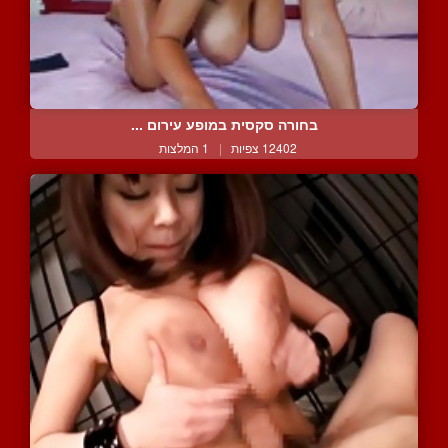
בחורה סקסית במופע עירום ...
12402 צפיות
|
1 המלצות