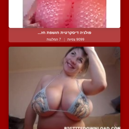
פולניה דיסקרטית חושפת חז...
9099 צפיות
|
7 המלצות