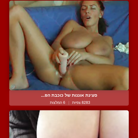
סצינת אוננות של כוכבת הפ...
8283 צפיות
|
6 המלצות