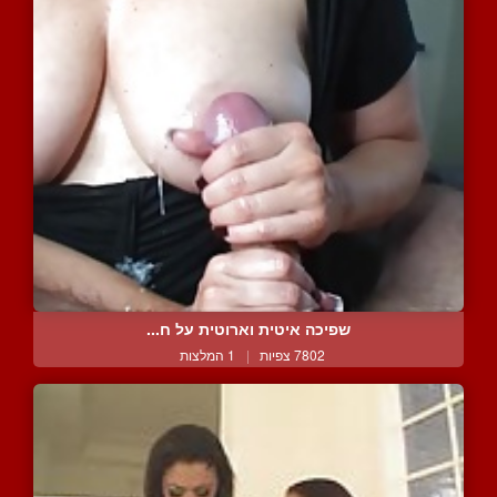
שפיכה איטית וארוטית על ח...
7802 צפיות
|
1 המלצות