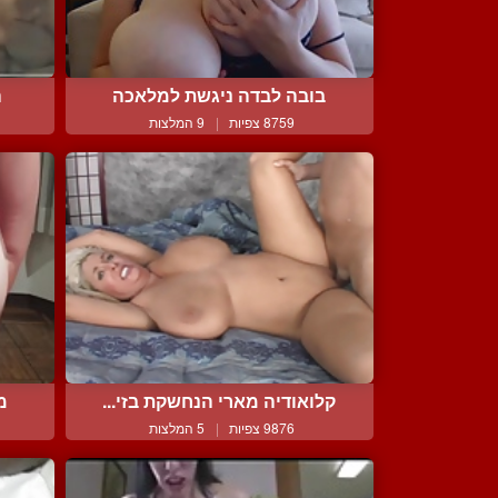
בובה לבדה ניגשת למלאכה
ה
8759 צפיות
|
9 המלצות
קלואודיה מארי הנחשקת בזי...
מר
9876 צפיות
|
5 המלצות