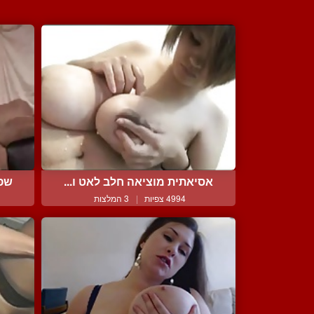
אסיאתית מוציאה חלב לאט ו...
שפש
4994 צפיות
|
3 המלצות