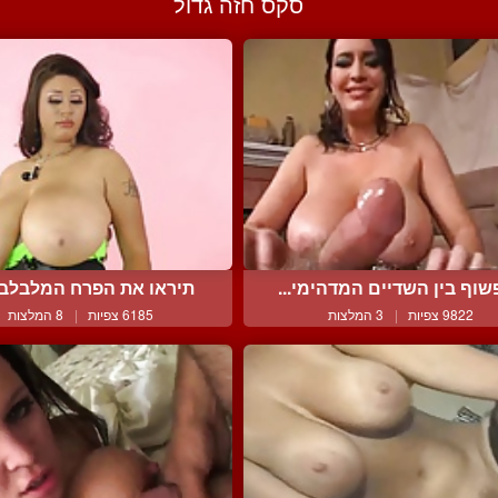
סקס חזה גדול
וף בין השדיים המדהימי...
תיראו את הפרח המלבלב 
9822 צפיות
|
3 המלצות
6185 צפיות
|
8 המלצות