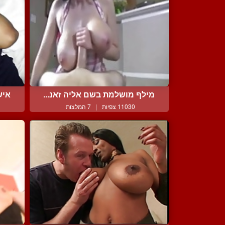
מילף מושלמת בשם אליה זאנ...
איש
11030 צפיות
|
7 המלצות