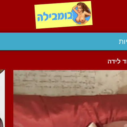
ות
ד לידה