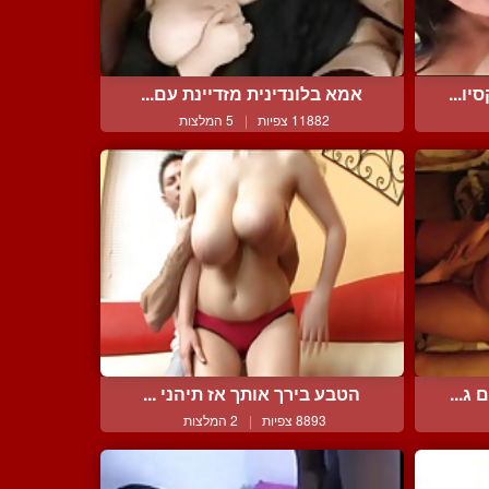
ו...
אמא בלונדינית מזדיינת עם...
11882 צפיות
|
5 המלצות
ג...
הטבע בירך אותך אז תיהני ...
8893 צפיות
|
2 המלצות