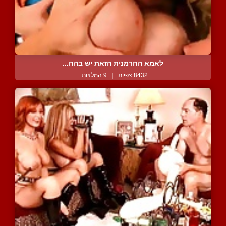
לאמא החרמנית הזאת יש בהח...
8432 צפיות
|
9 המלצות