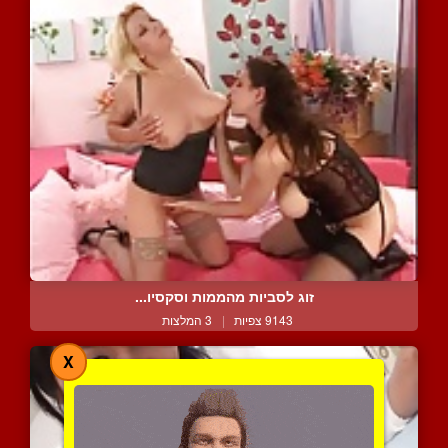
זוג לסביות מהממות וסקסיו...
9143 צפיות
|
3 המלצות
X