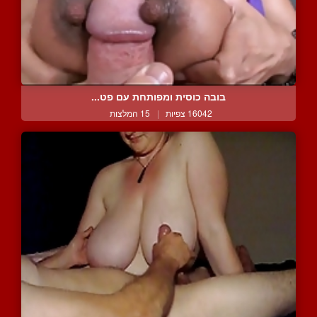
בובה כוסית ומפותחת עם פט...
16042 צפיות
|
15 המלצות