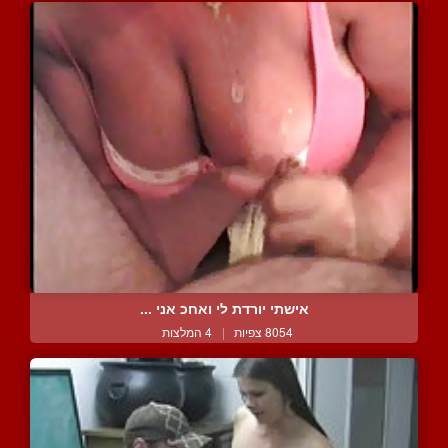
אישתי יורדת לי ואחכ אני ...
8054 צפיות
|
4 המלצות