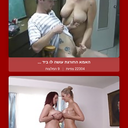
האמא החורגת עושה לו ביד ...
22304 צפיות
|
9 המלצות