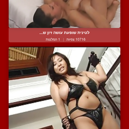
לטינית שופעת עושה זיון ש...
10716 צפיות
|
1 המלצות