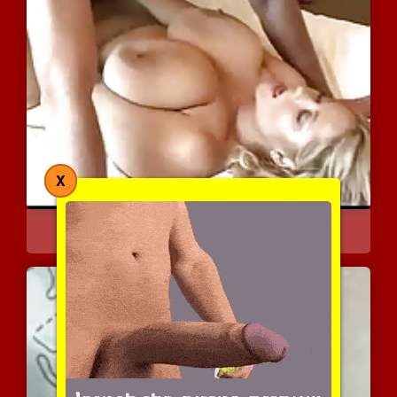
X
תמיד כיף עם סמנתה
22757 צפיות
|
16 המלצות