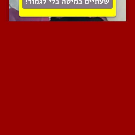
פצצה מהממת עם חזה באמת י...
7761 צפיות
|
4 המלצות