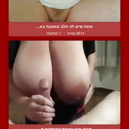
אחת שיש לה חלב מאוננת בע...
9614 צפיות
|
7 המלצות
מריה מור עצומת המימדים מ...