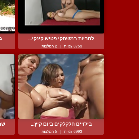
לסביות במשחקי פטיש קינקי...
ג'
8753 צפיות
|
2 המלצות
בילויים חלקלקים ביום קיץ...
שמנ
6993 צפיות
|
5 המלצות