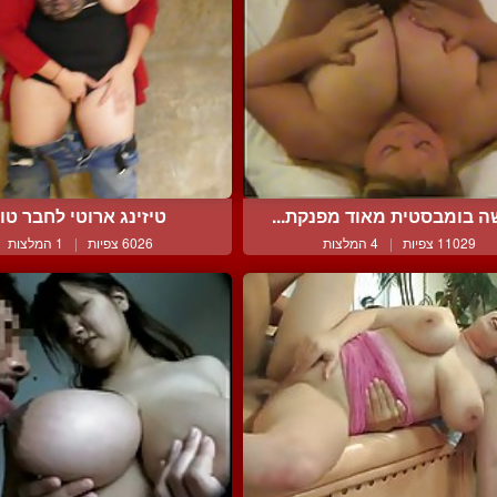
ה בומבסטית מאוד מפנקת...
טיזינג ארוטי לחבר טו
11029 צפיות
|
4 המלצות
6026 צפיות
|
1 המלצות