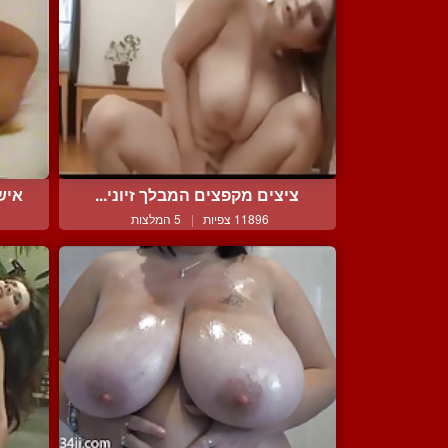
ציצים מקפצים המבלך זיוני...
איש
11896 צפיות
|
5 המלצות