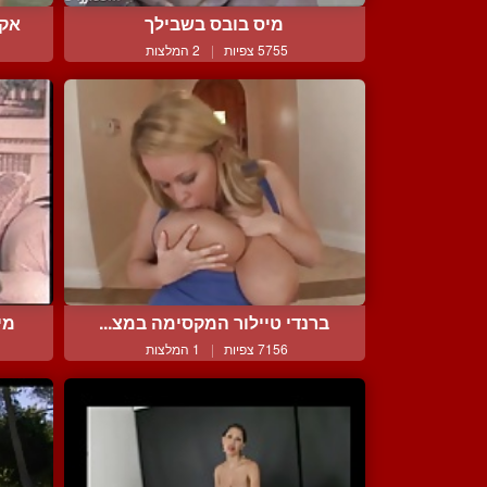
מיס בובס בשבילך
אקט
5755 צפיות
|
2 המלצות
ברנדי טיילור המקסימה במצ...
מי
7156 צפיות
|
1 המלצות