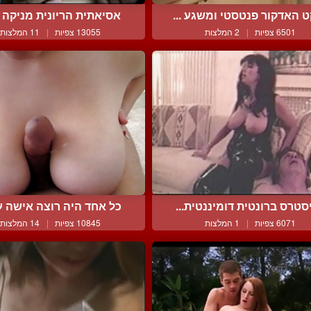
 האדקור פנטסטי ומשגע ...
אסיאתית הריונית מניקה ב
6501 צפיות
|
2 המלצות
13055 צפיות
|
11 המלצות
סטרס ברונטית דומיננטית...
כל אחד היה רוצה אישה עם
6071 צפיות
|
1 המלצות
10845 צפיות
|
14 המלצות