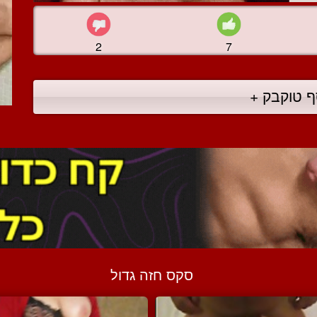
2
7
ף טוקבק +
סקס חזה גדול