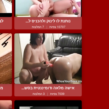
נותנת לו לינוק ולהכניס ל...
לב
10707 צפיות
|
7 המלצות
אישה מלאה ודומיננטית בסש...
מי
7039 צפיות
|
3 המלצות