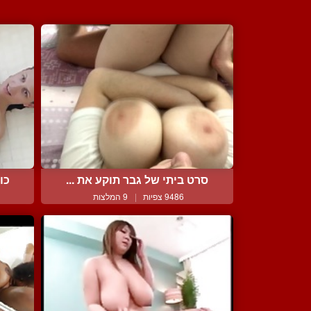
סרט ביתי של גבר תוקע את ...
כוסית 
9486 צפיות
|
9 המלצות