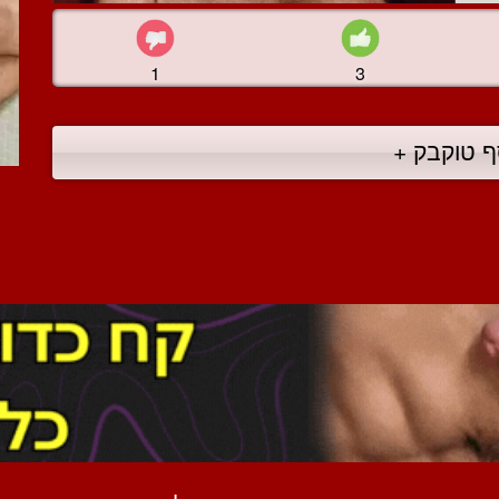
1
3
ף טוקבק +