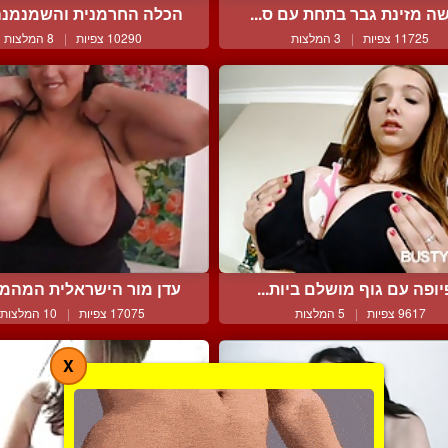
ה מזינת גבר בתחת עם ס...
הכלה החרמנית והשמנמנה 
11725 צפיות
|
3 המלצות
10290 צפיות
|
8 המלצות
יופה עם גוף מושלם ביות...
עדן מור הישראלית המהממת
9617 צפיות
|
5 המלצות
17075 צפיות
|
10 המלצות
X