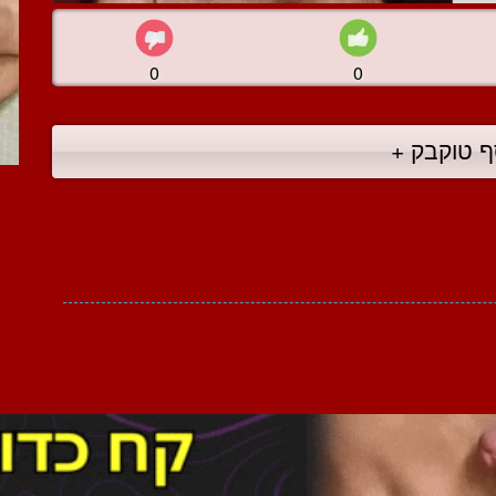
0
0
ף טוקבק +