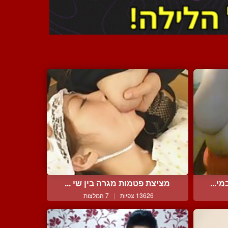
י...
מציצת פטמות מגרה בין שי ...
13626 צפיות
|
7 המלצות