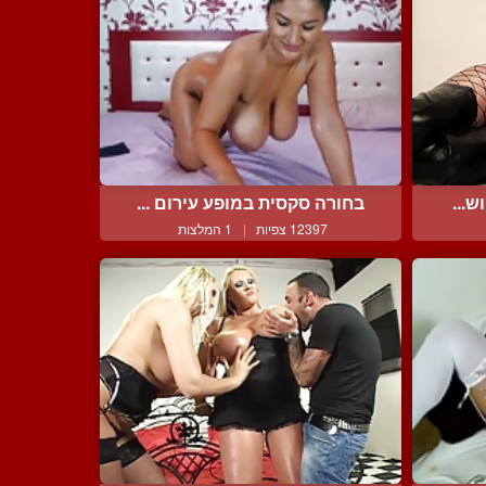
ש...
בחורה סקסית במופע עירום ...
12397 צפיות
|
1 המלצות