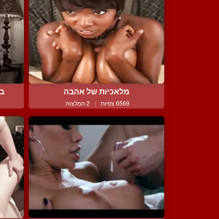
מלאכיות של אהבה
בל
6569 צפיות
|
2 המלצות