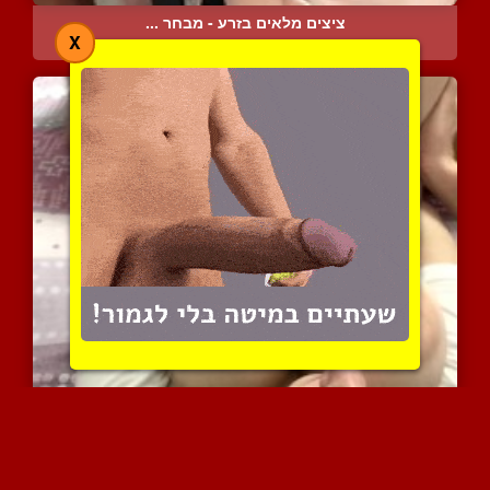
ציצים מלאים בזרע - מבחר ...
X
11769 צפיות
|
7 המלצות
סרט ביתי של גבר תוקע את ...
9486 צפיות
|
9 המלצות