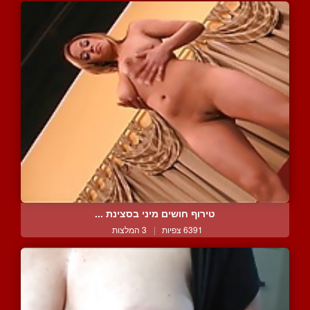
טירוף חושים מיני בסצינת ...
6391 צפיות
|
3 המלצות