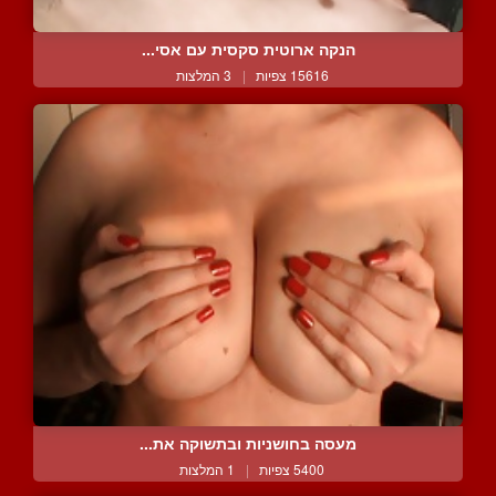
הנקה ארוטית סקסית עם אסי...
15616 צפיות
|
3 המלצות
מעסה בחושניות ובתשוקה את...
5400 צפיות
|
1 המלצות