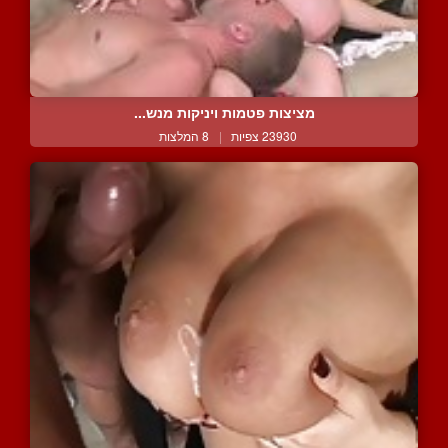
מציצות פטמות ויניקות מנש...
23930 צפיות
|
8 המלצות