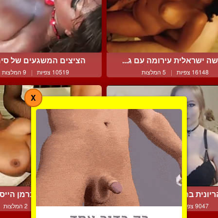
ה ישראלית עירומה עם ג...
הציצים המשגעים של סימון
16148 צפיות
|
5 המלצות
10519 צפיות
|
9 המלצות
X
ריונית בהירה ויפה מוריד...
כוכבת הפורנו כרמן הייס ה
9047 צפיות
|
12 המלצות
6753 צפיות
|
2 המלצות