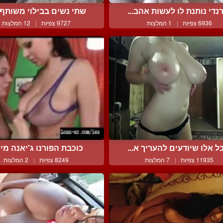
נדי נותנת לו לעשות אהב...
שתי נשים בבילוי משותף א
6936 צפיות
|
1 המלצות
9727 צפיות
|
12 המלצות
ל אלו שיודעים להעריך א...
כוכבת הפורנו ג'יאנה מייק
11935 צפיות
|
7 המלצות
8249 צפיות
|
2 המלצות