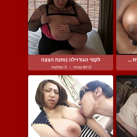
 ...
לקסי הגודזילה נותנת הצצה
6012 צפיות
|
3 המלצות