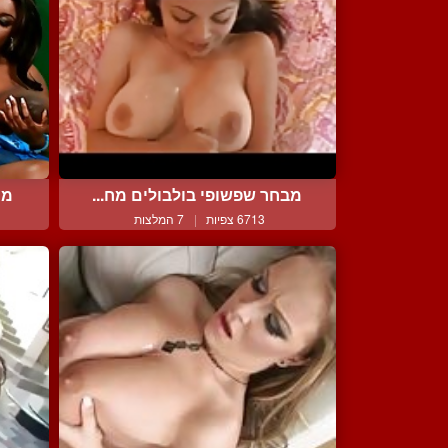
מבחר שפשופי בולבולים מח...
מצ
6713 צפיות
|
7 המלצות