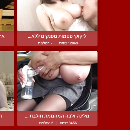
ליקוקי פטמות מפנקים ללא...
איש
12869 צפיות
|
7 המלצות
מלינה ולבה המהממת חולבת ...
ה
8456 צפיות
|
6 המלצות