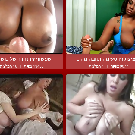
יצת זין טעימה וטובה מה...
שפשוף זין נהדר של כושית
9077 צפיות
|
4 המלצות
13450 צפיות
|
16 המלצות