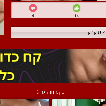
4
14
ף טוקבק +
סקס חזה גדול