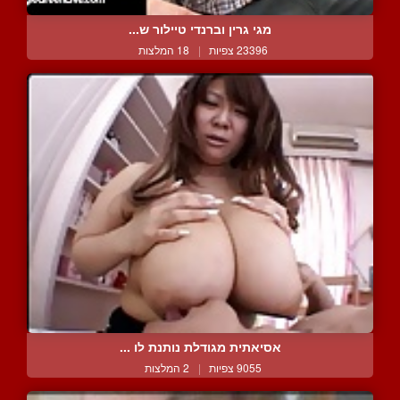
מגי גרין וברנדי טיילור ש...
23396 צפיות
|
18 המלצות
אסיאתית מגודלת נותנת לו ...
9055 צפיות
|
2 המלצות