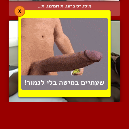
מיסטרס ברונטית דומיננטית...
X
6071 צפיות
|
1 המלצות
קיילה בעלת החזה הענק משת...
14660 צפיות
|
18 המלצות