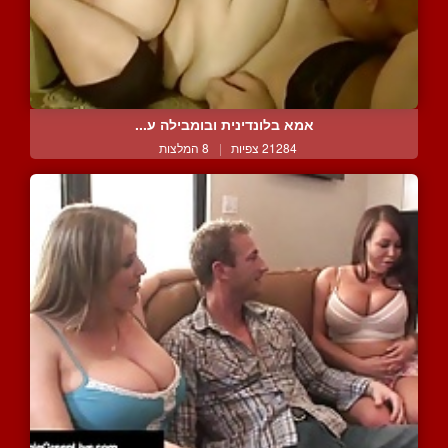
אמא בלונדינית ובומבילה ע...
21284 צפיות
|
8 המלצות