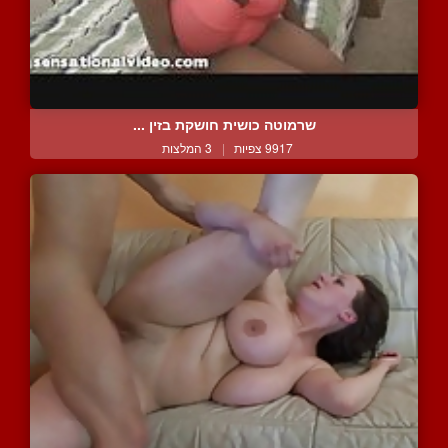
שרמוטה כושית חושקת בזין ...
9917 צפיות
|
3 המלצות