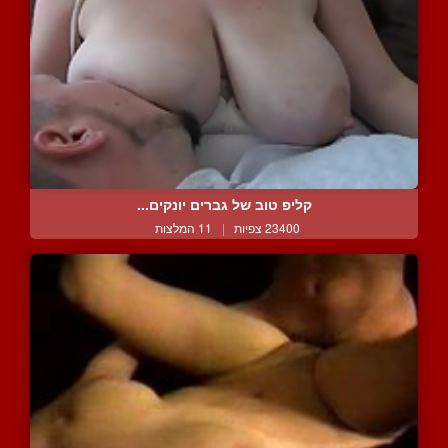
קליפ טוב של גברים יונקים...
23400 צפיות
|
11 המלצות