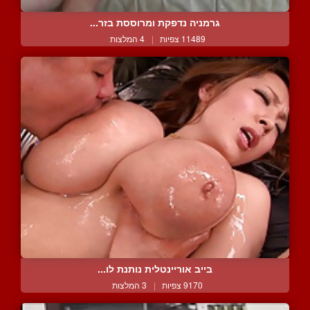
גרמניה נדפקת ומרוססת בזר...
11489 צפיות
|
4 המלצות
בייב אוריינטלית נותנת לו...
9170 צפיות
|
3 המלצות