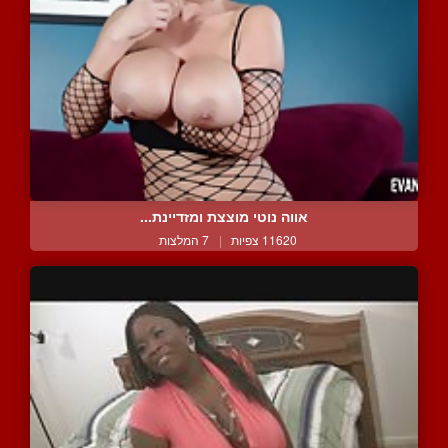
אווה נוטי מוצצת ומזדיינת...
11620 צפיות
|
7 המלצות