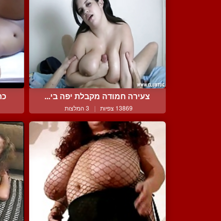
צעירה חמודה מקבלת יפה בי...
כר
13869 צפיות
|
3 המלצות