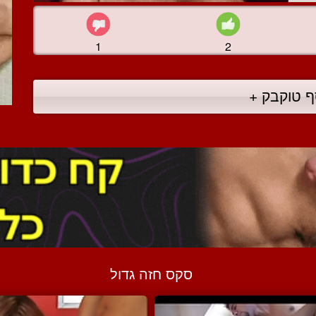
1
2
ף טוקבק +
סקס חזה גדול