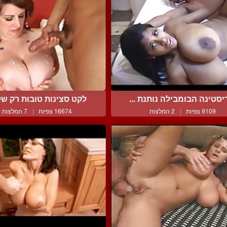
יסטינה הבומבילה נותנת ...
לקט סצינות טובות רק של 
9109 צפיות
|
2 המלצות
16674 צפיות
|
7 המלצות