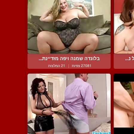
נ...
בלונדה שמנה ויפה מזדיינת...
27081 צפיות
|
21 המלצות