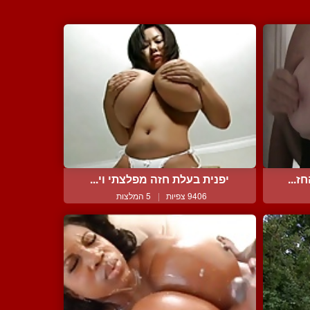
ז...
יפנית בעלת חזה מפלצתי וי...
9406 צפיות
|
5 המלצות