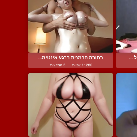
...
בחורה חרמנית ברגע אינטימ...
11280 צפיות
|
5 המלצות