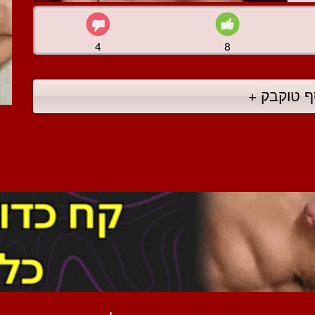
4
8
ף טוקבק +