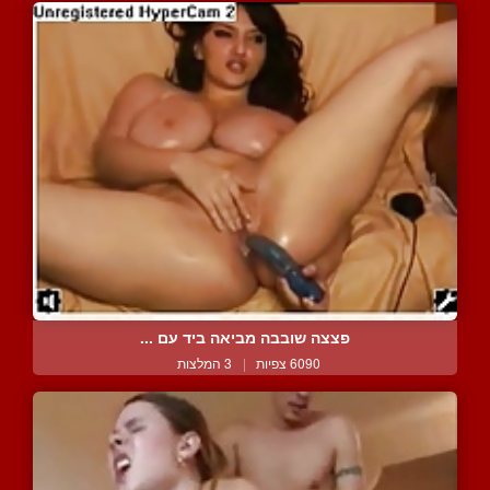
פצצה שובבה מביאה ביד עם ...
6090 צפיות
|
3 המלצות