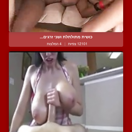
כושית מתולתלת ושני זרגים...
12101 צפיות
|
4 המלצות