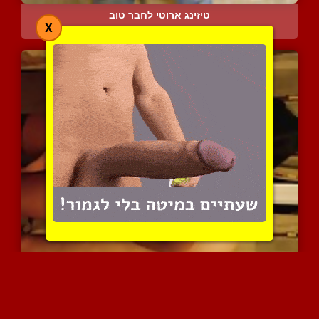
טיזינג ארוטי לחבר טוב
X
6032 צפיות
|
1 המלצות
אישה ישראלית עירומה עם ג...
16154 צפיות
|
5 המלצות