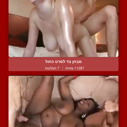
מבחן בד לסרט כחול
11287 צפיות
|
7 המלצות