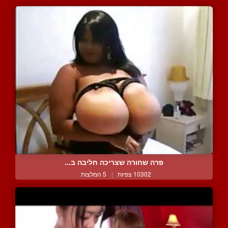
פרה שחורה שצריכה חליבה ב...
10302 צפיות
|
5 המלצות