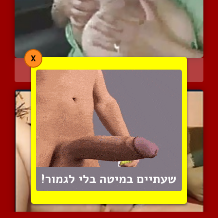
X
משפריצה המון חלב ומוצצת ...
8079 צפיות
|
3 המלצות