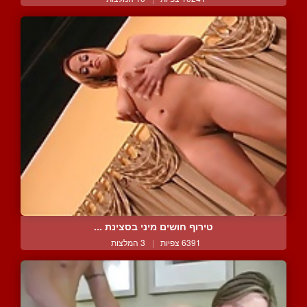
טירוף חושים מיני בסצינת ...
6391 צפיות
|
3 המלצות