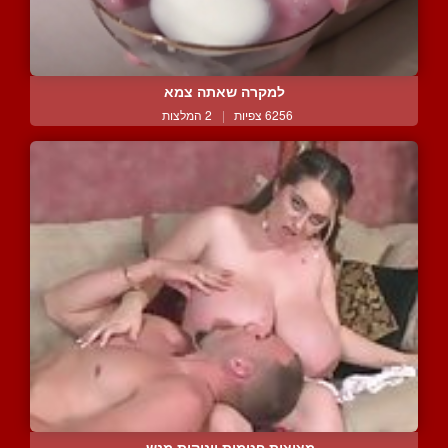
למקרה שאתה צמא
6256 צפיות
|
2 המלצות
מציצות פטמות ויניקות מנש...