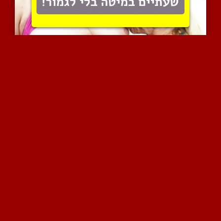
שתי בלונדיניות מלקקות פט...
10359 צפיות
|
3 המלצות