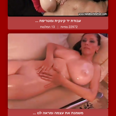
עבודת יד קינקית ומטריפת ...
22972 צפיות
|
13 המלצות
משמנת את עצמה ומראה לנו ...