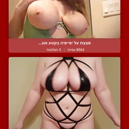
פצצת על יפייפיה בקטע אונ...
8664 צפיות
|
3 המלצות