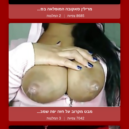
מרילין סאקובה המופלאה בס...
8685 צפיות
|
2 המלצות
מבט מקרוב על חזה יפה שמכ...
7042 צפיות
|
3 המלצות