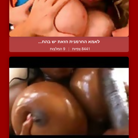
לאמא החרמנית הזאת יש בהח...
8441 צפיות
|
9 המלצות