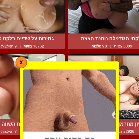
קסי הגודזילה נותנת הצצה
גמירות על שדיים בלקט סצ
6009 צפיות
|
3 המלצות
18762 צפיות
|
9 המלצות
X
ון מחרמן של אישה וגבר ...
חן טל הישראלית השווה נו
22926 צפיות
|
18 המלצות
16467 צפיות
|
7 המלצות