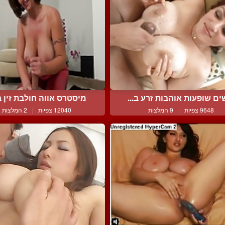
ים שופעות אוהבות זרע ב...
מיסטרס אווה חולבת זין ב
9648 צפיות
|
9 המלצות
12040 צפיות
|
2 המלצות