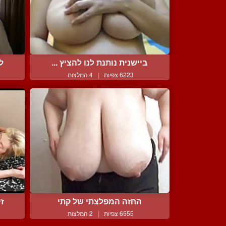
ביישנית נותנת לנו להציץ ...
ל
6223 צפיות
|
4 המלצות
החזה המפלצתי של קתי
זי
6555 צפיות
|
2 המלצות