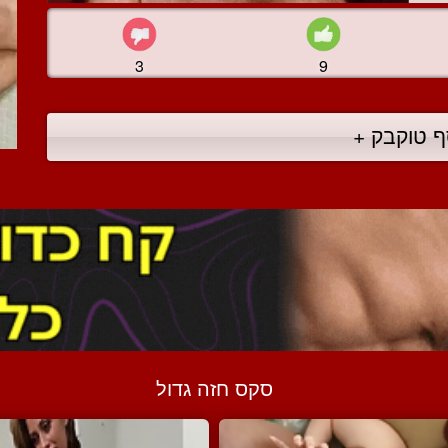
3
9
ף טוקבק +
סקס חזה גדול