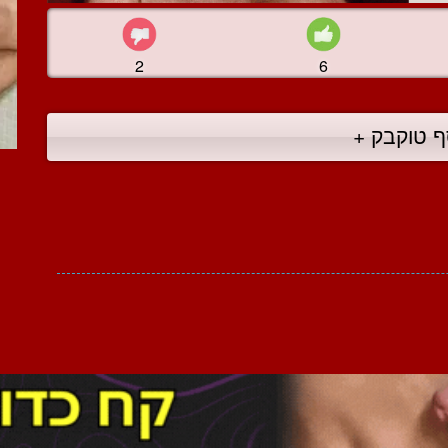
2
6
ף טוקבק +