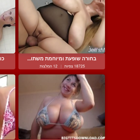
בחורה שופעת ומיוחמת משתו...
כוסית 
18725 צפיות
|
12 המלצות