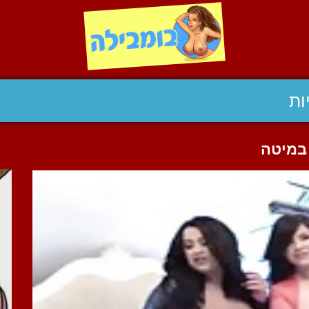
ות
 במיטה