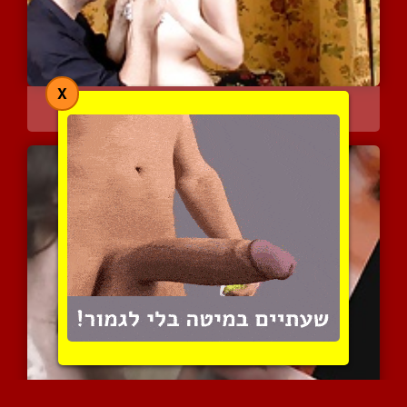
X
בחור נהנה מנשנוש חלבי טע...
7407 צפיות
|
3 המלצות