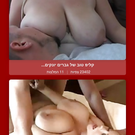
קליפ טוב של גברים יונקים...
23402 צפיות
|
11 המלצות