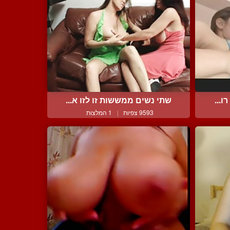
ו...
שתי נשים ממששות זו לזו א...
9593 צפיות
|
1 המלצות