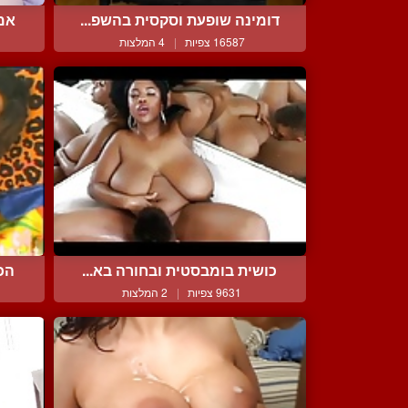
דומינה שופעת וסקסית בהשפ...
אמא
16587 צפיות
|
4 המלצות
כושית בומבסטית ובחורה בא...
הכו
9631 צפיות
|
2 המלצות