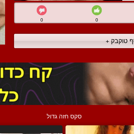
0
0
ף טוקבק +
סקס חזה גדול